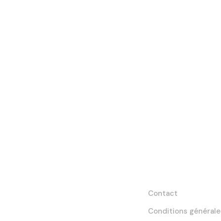
Rendre
Liens utiles
l'entrepreneuriat
Contact
accessible
Conditions générale